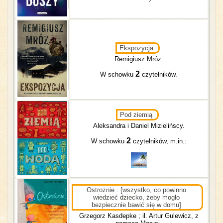
Ekspozycja
Remigiusz Mróz.
2
W schowku
czytelników.
Pod ziemią
Aleksandra i Daniel Mizielińscy.
2
W schowku
czytelników, m.in.:
Ostrożnie : [wszystko, co powinno
wiedzieć dziecko, żeby mogło
bezpiecznie bawić się w domu]
Grzegorz Kasdepke ; il. Artur Gulewicz, z