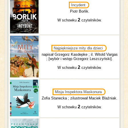
Incydent
Piotr Borlik.
2
W schowku
czytelników.
Najpiękniejsze mity dla dzieci
napisał Grzegorz Kasdepke ; il. Witold Vargas
; [wybór i wstęp Grzegorz Leszczyński].
2
W schowku
czytelników.
Misja Inspektora Maskonura
Zofia Stanecka ; zilustrował Maciek Blaźniak.
2
W schowku
czytelników.