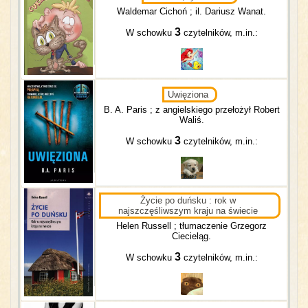
Waldemar Cichoń ; il. Dariusz Wanat.
3
W schowku
czytelników, m.in.:
Uwięziona
B. A. Paris ; z angielskiego przełożył Robert
Waliś.
3
W schowku
czytelników, m.in.:
Życie po duńsku : rok w
najszczęśliwszym kraju na świecie
Helen Russell ; tłumaczenie Grzegorz
Ciecieląg.
3
W schowku
czytelników, m.in.: