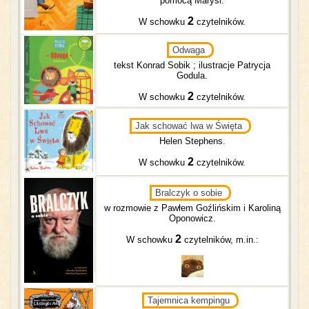
pomocą Marysi.
2
W schowku
czytelników.
Odwaga
tekst Konrad Sobik ; ilustracje Patrycja
Godula.
2
W schowku
czytelników.
Jak schować lwa w Święta
Helen Stephens.
2
W schowku
czytelników.
Bralczyk o sobie
w rozmowie z Pawłem Goźlińskim i Karoliną
Oponowicz.
2
W schowku
czytelników, m.in.:
Tajemnica kempingu