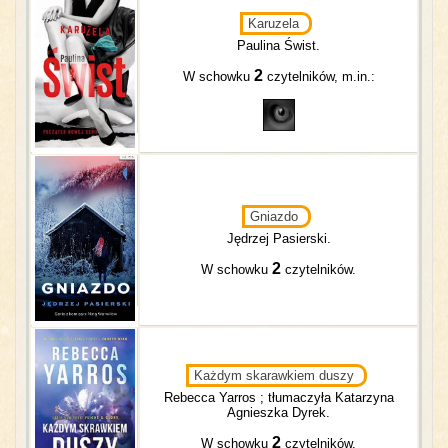
Karuzela
Paulina Świst.
2
W schowku
czytelników, m.in.:
Gniazdo
Jędrzej Pasierski.
2
W schowku
czytelników.
Każdym skarawkiem duszy
Rebecca Yarros ; tłumaczyła Katarzyna
Agnieszka Dyrek.
2
W schowku
czytelników.