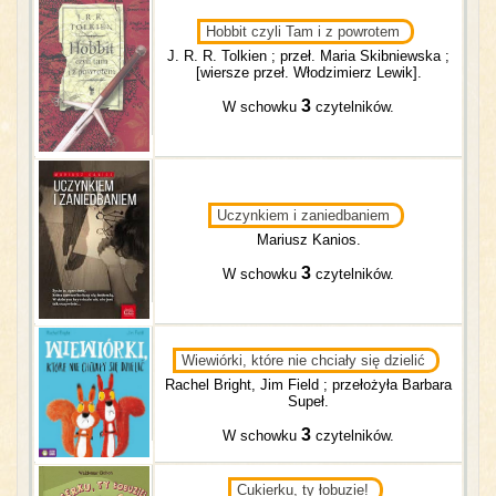
Hobbit czyli Tam i z powrotem
J. R. R. Tolkien ; przeł. Maria Skibniewska ;
[wiersze przeł. Włodzimierz Lewik].
3
W schowku
czytelników.
Uczynkiem i zaniedbaniem
Mariusz Kanios.
3
W schowku
czytelników.
Wiewiórki, które nie chciały się dzielić
Rachel Bright, Jim Field ; przełożyła Barbara
Supeł.
3
W schowku
czytelników.
Cukierku, ty łobuzie!