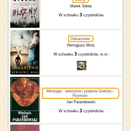
Marek Stelar.
3
W schowku
czytelników.
Oskarżenie
Remigiusz Mróz.
3
W schowku
czytelników, m.in.:
Mitologia : wierzenia i podania Greków i
Rzymian
Jan Parandowski.
3
W schowku
czytelników.