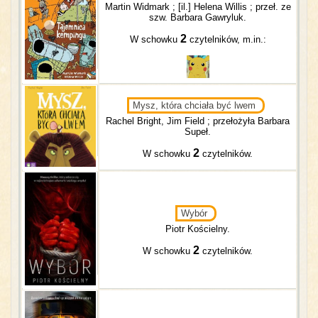
Martin Widmark ; [il.] Helena Willis ; przeł. ze
szw. Barbara Gawryluk.
2
W schowku
czytelników, m.in.:
Mysz, która chciała być lwem
Rachel Bright, Jim Field ; przełożyła Barbara
Supeł.
2
W schowku
czytelników.
Wybór
Piotr Kościelny.
2
W schowku
czytelników.