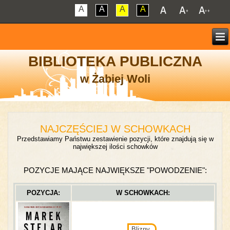
A
A
A
A
BIBLIOTEKA PUBLICZNA
w Żabiej Woli
NAJCZĘŚCIEJ W SCHOWKACH
Przedstawiamy Państwu zestawienie pozycji, które znajdują się w
największej ilości schowków
POZYCJE MAJĄCE NAJWIĘKSZE "POWODZENIE":
POZYCJA:
W SCHOWKACH:
Blizny