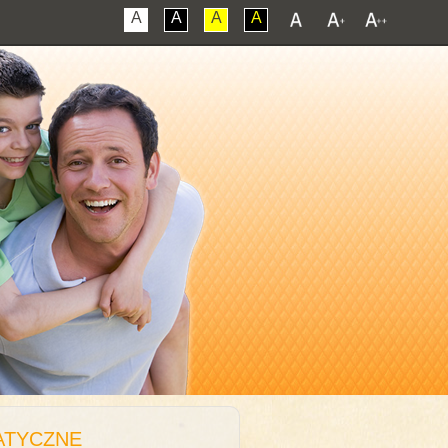
A
A
A
A
ATYCZNE