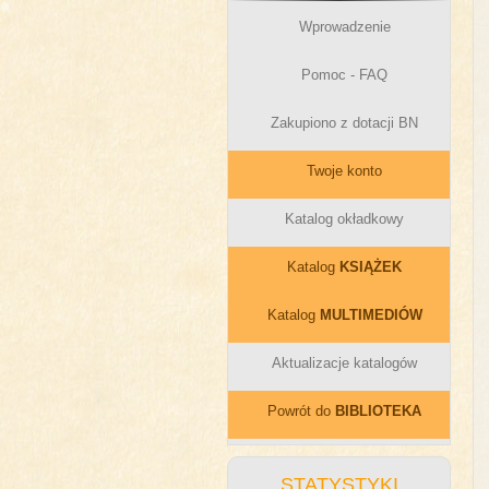
Wprowadzenie
Pomoc - FAQ
Zakupiono z dotacji BN
Twoje konto
Katalog okładkowy
Katalog
KSIĄŻEK
Katalog
MULTIMEDIÓW
Aktualizacje katalogów
Powrót do
BIBLIOTEKA
STATYSTYKI